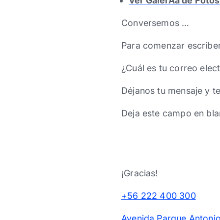
Ver GalerÃ­a de Fotos
Conversemos …
Para comenzar escríbe
¿Cuál es tu correo elec
Déjanos tu mensaje y t
Deja este campo en bla
¡Gracias!
+56 222 400 300
Avenida Parque Antonio