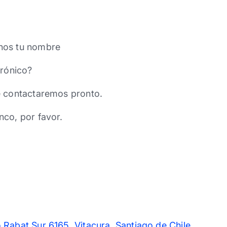
nos tu nombre
trónico?
e contactaremos pronto.
nco, por favor.
 Rabat Sur 6165, Vitacura, Santiago de Chile