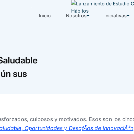
Inicio
Nosotros
Iniciativas
Saludable
gún sus
esforzados, culposos y motivados. Esos son los cinco
Saludable, Oportunidades y DesafÃ­os de InnovaciÃ³n