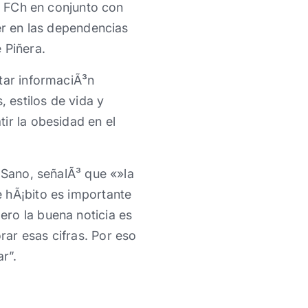
or FCh en conjunto con
er en las dependencias
 Piñera.
tar informaciÃ³n
, estilos de vida y
ir la obesidad en el
 Sano, señalÃ³ que «»la
 hÃ¡bito es importante
ero la buena noticia es
ar esas cifras. Por eso
r”.