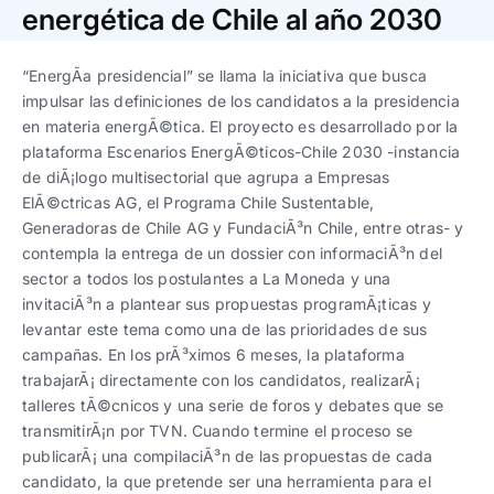
Trabaja con nosotros
Ver todas
Ver todas
energética de Chile al año 2030
progresivos de gestión
“EnergÃ­a presidencial” se llama la iniciativa que busca
Ver todo
Ver todos
Español
Español
English
English
impulsar las definiciones de los candidatos a la presidencia
|
|
en materia energÃ©tica. El proyecto es desarrollado por la
plataforma Escenarios EnergÃ©ticos-Chile 2030 -instancia
Español
Español
English
English
|
|
de diÃ¡logo multisectorial que agrupa a Empresas
ElÃ©ctricas AG, el Programa Chile Sustentable,
Generadoras de Chile AG y FundaciÃ³n Chile, entre otras- y
Español
Español
English
English
|
|
contempla la entrega de un dossier con informaciÃ³n del
sector a todos los postulantes a La Moneda y una
invitaciÃ³n a plantear sus propuestas programÃ¡ticas y
levantar este tema como una de las prioridades de sus
campañas. En los prÃ³ximos 6 meses, la plataforma
trabajarÃ¡ directamente con los candidatos, realizarÃ¡
talleres tÃ©cnicos y una serie de foros y debates que se
transmitirÃ¡n por TVN. Cuando termine el proceso se
publicarÃ¡ una compilaciÃ³n de las propuestas de cada
candidato, la que pretende ser una herramienta para el