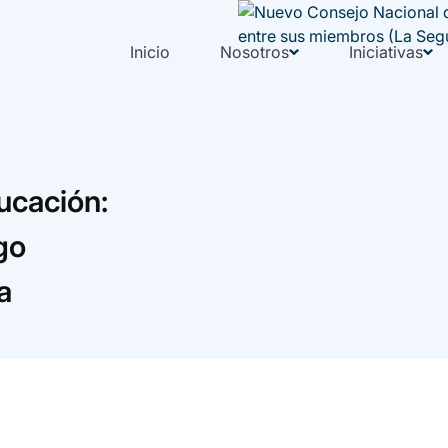
Inicio
Nosotros
Iniciativas
ucación:
go
a