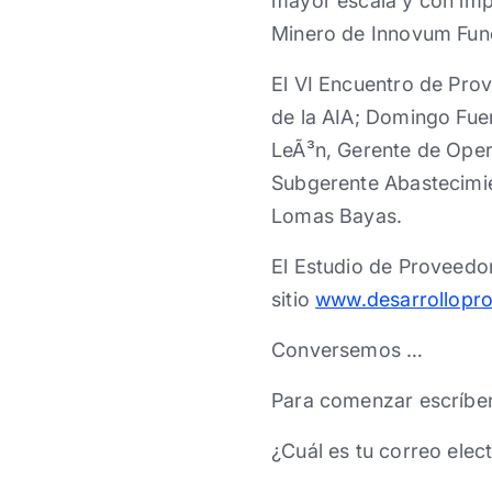
mayor escala y con impa
Minero de Innovum Fund
El VI Encuentro de Pro
de la AIA; Domingo Fuen
LeÃ³n, Gerente de Oper
Subgerente Abastecimi
Lomas Bayas.
El Estudio de Proveedor
sitio
www.desarrollopro
Conversemos …
Para comenzar escríbe
¿Cuál es tu correo elec