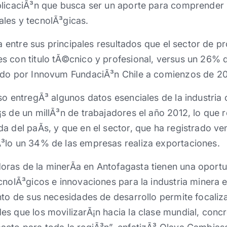
blicaciÃ³n que busca ser un aporte para comprender 
les y tecnolÃ³gicas.
ica entre sus principales resultados que el sector de
 con titulo tÃ©cnico y profesional, versus un 26% d
ado por Innovum FundaciÃ³n Chile a comienzos de 20
so entregÃ³ algunos datos esenciales de la industri
s de un millÃ³n de trabajadores el año 2012, lo que 
a del paÃ­s, y que en el sector, que ha registrado ven
³lo un 34% de las empresas realiza exportaciones.
ras de la minerÃ­a en Antofagasta tienen una oport
cnolÃ³gicos e innovaciones para la industria minera 
nto de sus necesidades de desarrollo permite focaliz
es que los movilizarÃ¡n hacia la clase mundial, conc