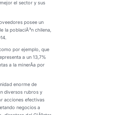
mejor el sector y sus
 proveedores posee un
e la poblaciÃ³n chilena,
14.
a como por ejemplo, que
representa a un 13,7%
tas a la minerÃ­a por
unidad enorme de
en diversos rubros y
ar acciones efectivas
retando negocios a