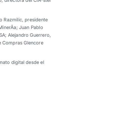
, directora del ClÃºster
o Razmilic, presidente
MinerÃ­a; Juan Pablo
SA; Alejandro Guerrero,
de Compras Glencore
ato digital desde el