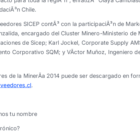
cto para toda la regiÃ³n”, enfatizÃ³ Olaya Cambiaso
aciÃ³n Chile.
veedores SICEP contÃ³ con la participaciÃ³n de Mark
zalida, encargado del Cluster Minero-Ministerio de 
aciones de Sicep; Karl Jockel, Corporate Supply AM
ento Corporativo SQM; y VÃ­ctor Muñoz, Ingeniero 
es de la MinerÃ­a 2014 puede ser descargado en form
veedores.cl
.
nos tu nombre
trónico?