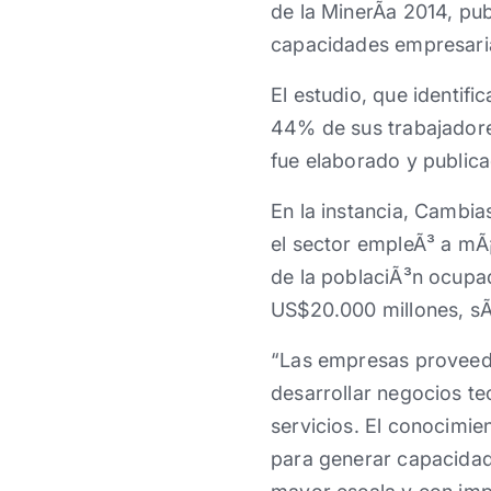
de la MinerÃ­a 2014, pu
capacidades empresaria
El estudio, que identif
44% de sus trabajadores
fue elaborado y public
En la instancia, Cambia
el sector empleÃ³ a mÃ¡
de la poblaciÃ³n ocupad
US$20.000 millones, sÃ
“Las empresas proveedo
desarrollar negocios te
servicios. El conocimie
para generar capacidad