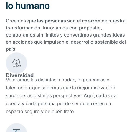
Trabaja con nosotros
Ver todas
Ver todas
lo humano
progresivos de gestión
Creemos
que las personas son el corazón
de nuestra
Ver todo
Ver todos
Español
Español
English
English
|
|
transformación. Innovamos con propósito,
colaboramos sin límites y convertimos grandes ideas
en acciones que impulsan el desarrollo sostenible del
Español
Español
English
English
|
|
país.
Español
Español
English
English
|
|
Diversidad
Valoramos las distintas miradas, experiencias y
talentos porque sabemos que la mejor innovación
surge de las distintas perspectivas. Aquí, cada voz
cuenta y cada persona puede ser quien es en un
espacio seguro y de buen trato.