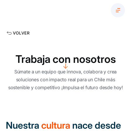
VOLVER
VOLVER
VOLVER
VOLVER
VOLVER
VOLVER
VOLVER
Trabaja con nosotros
NOSOTROS
INICIATIVAS
NOTICIAS & MEDIA
TRANSPARENCIA
EVENTOS Y CONVOCATORIAS
EXPLORA
Súmate a un equipo que innova, colabora y crea
Estándares de transparencia de base
Sobre FCh
Enfrentando el cambio climático
Noticias
Eventos
Compromiso sustentable
soluciones con impacto real para un Chile más
instituyente
sostenible y competitivo ¡Impulsa el futuro desde hoy!
Estándares de transparencia base de
Directorio
Desarrollo económico sostenible
Publicaciones
Convocatorias
Centro de ayuda
gestión
Estándares de transparencia
Equipo FCh
Desarrollo humano inclusivo
Columnas de opinión
Todos
Recursos gráficos
progresivos instituyentes
Nuestra
cultura
nace desde
Estándares de transparencia