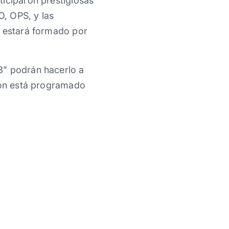
ticiparon prestigiosas
O, OPS, y las
o estará formado por
3” podrán hacerlo a
ión está programado