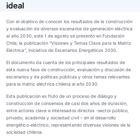
Trabaja con nosotros
Ver todas
Ver todas
ideal
progresivos de gestión
Con el objetivo de conocer los resultados de la construcción
Ver todo
Ver todos
Español
Español
English
English
y evaluación de diversos escenarios de generación eléctrica
|
|
al año 2030, este 1 de agosto se presentó en Fundación
Chile, la publicación “Visiones y Temas Clave para la Matriz
Español
Español
English
English
|
|
Eléctrica”, iniciativa de Escenarios Energéticos 2030.
El documento da cuenta de los principales resultados de
Español
Español
English
English
|
|
esta nueva fase de construcción, evaluación y discusión de
escenarios y de políticas públicas y otros temas relevantes
para la matriz eléctrica chilena al año 2030.
Esta publicación es fruto de un proceso de diálogo y
construcción de consensos de casi dos años de duración,
entre actores clave e interesados directos -sector público,
privado, academia y sociedad civil – en el desarrollo
energético-eléctrico, representando diversas visiones de la
sociedad chilena.