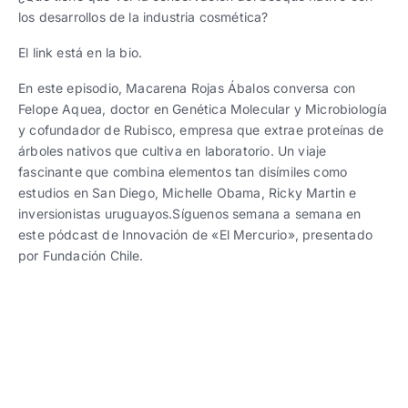
Work With Us
See all
See all
los desarrollos de la industria cosmética?
El link está en la bio.
See all
Español
Español
English
English
|
|
En este episodio, Macarena Rojas Ábalos conversa con
Felope Aquea, doctor en Genética Molecular y Microbiología
y cofundador de Rubisco, empresa que extrae proteínas de
Español
Español
English
English
|
|
árboles nativos que cultiva en laboratorio. Un viaje
fascinante que combina elementos tan disímiles como
estudios en San Diego, Michelle Obama, Ricky Martin e
Español
English
|
inversionistas uruguayos.Síguenos semana a semana en
este pódcast de Innovación de «El Mercurio», presentado
por Fundación Chile.