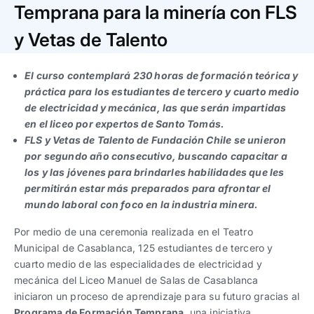
Trabaja con nosotros
Ver todas
Ver todas
Temprana para la minería con FLS
progresivos de gestión
y Vetas de Talento
Ver todo
Ver todos
Español
Español
English
English
|
|
El curso contemplará 230 horas de formación teórica y
práctica para los estudiantes de tercero y cuarto medio
de electricidad y mecánica, las que serán impartidas
Español
Español
English
English
|
|
en el liceo por expertos de Santo Tomás.
FLS y Vetas de Talento de Fundación Chile se unieron
Español
Español
English
English
|
|
por segundo año consecutivo, buscando capacitar a
los y las jóvenes para brindarles habilidades que les
permitirán estar más preparados para afrontar el
mundo laboral con foco en la industria minera.
Por medio de una ceremonia realizada en el Teatro
Municipal de Casablanca, 125 estudiantes de tercero y
cuarto medio de las especialidades de electricidad y
mecánica del Liceo Manuel de Salas de Casablanca
iniciaron un proceso de aprendizaje para su futuro gracias al
Programa de Formación Temprana
, una iniciativa