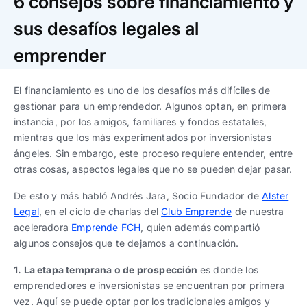
6 consejos sobre financiamiento y
Trabaja con nosotros
Ver todas
Ver todas
progresivos de gestión
sus desafíos legales al
Ver todo
Ver todos
emprender
Español
Español
English
English
|
|
El financiamiento es uno de los desafíos más difíciles de
Español
Español
English
English
gestionar para un emprendedor. Algunos optan, en primera
|
|
instancia, por los amigos, familiares y fondos estatales,
mientras que los más experimentados por inversionistas
Español
Español
English
English
|
|
ángeles. Sin embargo, este proceso requiere entender, entre
otras cosas, aspectos legales que no se pueden dejar pasar.
De esto y más habló Andrés Jara, Socio Fundador de
Alster
Legal
, en el ciclo de charlas del
Club Emprende
de nuestra
aceleradora
Emprende FCH
, quien además compartió
algunos consejos que te dejamos a continuación.
1. La etapa temprana o de prospección
es donde los
emprendedores e inversionistas se encuentran por primera
vez. Aquí se puede optar por los tradicionales amigos y