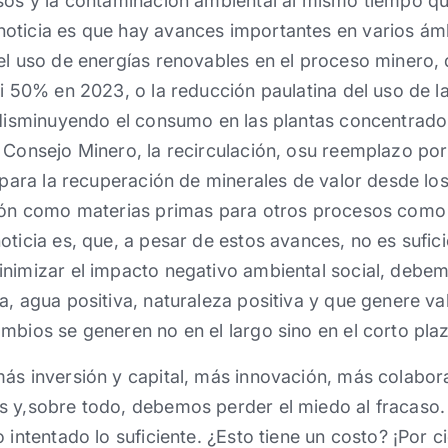
rsos y la contaminación ambiental al mismo tiempo q
oticia es que hay avances importantes en varios ám
el uso de energías renovables en el proceso minero,
si 50% en 2023, o la reducción paulatina del uso de l
, disminuyendo el consumo en las plantas concentrad
l Consejo Minero, la recirculación, osu reemplazo p
s para la recuperación de minerales de valor desde lo
ción como materias primas para otros procesos como
oticia es, que, a pesar de estos avances, no es sufici
nimizar el impacto negativo ambiental social, debem
a, agua positiva, naturaleza positiva y que genere v
mbios se generen no en el largo sino en el corto pla
más inversión y capital, más innovación, más colabo
s y,sobre todo, debemos perder el miedo al fracaso.
 intentado lo suficiente. ¿Esto tiene un costo? ¡Por c