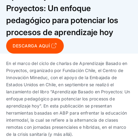
Trabaja con nosotros
Ver todas
Ver todas
Proyectos: Un enfoque
progresivos de gestión
pedagógico para potenciar los
Ver todo
Ver todos
Español
Español
English
English
|
|
procesos de aprendizaje hoy
DESCARGA AQUÍ
Español
Español
English
English
|
|
En el marco del ciclo de charlas de Aprendizaje Basado en
Español
Español
English
English
|
|
Proyectos, organizado por Fundación Chile, el Centro de
Innovación Mineduc, con el apoyo de la Embajada de
Estados Unidos en Chile, en septiembre se realizó el
lanzamiento del libro “Aprendizaje Basado en Proyectos: Un
enfoque pedagógico para potenciar los procesos de
aprendizaje hoy”. En esta publicación se presentan
herramientas basadas en ABP para enfrentar la educación
intermodal, la cual se refiere a la alternancia de clases
remotas con jornadas presenciales e híbridas, en el marco
de la crisis sanitaria (y más allá).