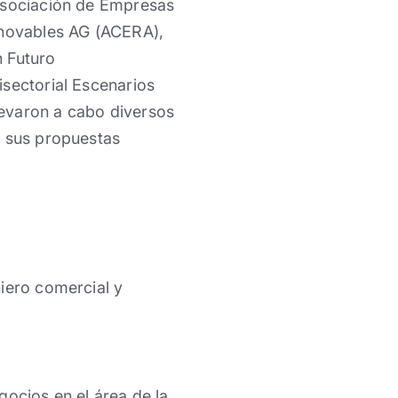
 Asociación de Empresas
enovables AG (ACERA),
n Futuro
isectorial Escenarios
levaron a cabo diversos
r sus propuestas
iero comercial y
gocios en el área de la