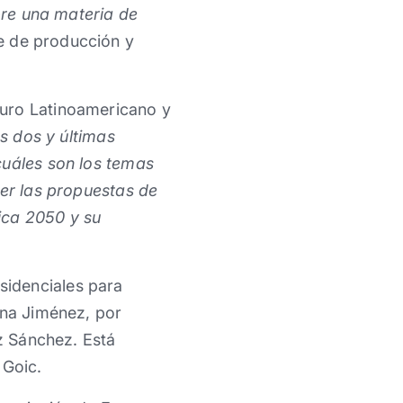
obre una materia de
e de producción y
turo Latinoamericano y
as dos y últimas
cuáles son los temas
cer las propuestas de
ica 2050 y su
sidenciales para
ana Jiménez, por
iz Sánchez. Está
 Goic.