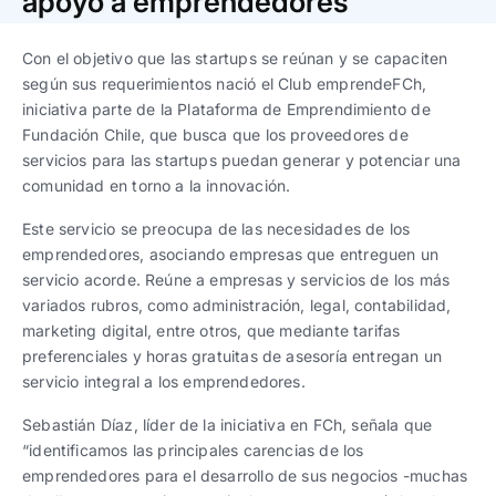
apoyo a emprendedores
Trabaja con nosotros
Ver todas
Ver todas
progresivos de gestión
Con el objetivo que las startups se reúnan y se capaciten
Ver todo
Ver todos
según sus requerimientos nació el Club emprendeFCh,
Español
Español
English
English
|
|
iniciativa parte de la Plataforma de Emprendimiento de
Fundación Chile, que busca que los proveedores de
servicios para las startups puedan generar y potenciar una
Español
Español
English
English
|
|
comunidad en torno a la innovación.
Este servicio se preocupa de las necesidades de los
Español
Español
English
English
|
|
emprendedores, asociando empresas que entreguen un
servicio acorde. Reúne a empresas y servicios de los más
variados rubros, como administración, legal, contabilidad,
marketing digital, entre otros, que mediante tarifas
preferenciales y horas gratuitas de asesoría entregan un
servicio integral a los emprendedores.
Sebastián Díaz, líder de la iniciativa en FCh, señala que
“identificamos las principales carencias de los
emprendedores para el desarrollo de sus negocios -muchas