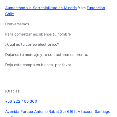
Trabaja con nosotros
Ver todas
Ver todas
progresivos de gestión
Aumentando la Sostenibilidad en Minería
from
Fundación
Chile
Ver todo
Ver todos
Español
Español
English
English
Conversemos …
|
|
Para comenzar escríbenos tu nombre
Español
Español
English
English
|
|
¿Cuál es tu correo electrónico?
Déjanos tu mensaje y te contactaremos pronto.
Español
Español
English
English
|
|
Deja este campo en blanco, por favor.
¡Gracias!
+56 222 400 300
Avenida Parque Antonio Rabat Sur 6165, Vitacura, Santiago