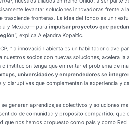
WRAP, nuestros aliados en Reino Unido, a ser parte d
cisamente levantar soluciones innovadoras frente a l
ue trasciende fronteras. La idea del fondo es unir es
mbia y México— para
impulsar proyectos que puedan
región
”, explica Alejandra Kopaitic.
CP, “la innovación abierta es un habilitador clave par
a nuestros socios con nuevas soluciones, acelera la
 o institución tenga que enfrentar el problema de m
tartups, universidades y emprendedores se integre
s y disruptivas que complementan la experiencia y c
 se generan aprendizajes colectivos y soluciones má
 sentido de comunidad y propósito compartido, que e
dad que nos hemos propuesto como país y como Red 