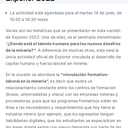
Trabaja con nosotros
Ver todas
Ver todas
progresivos de gestión
La actividad está agendada para el martes 14 de junio, de
15:00 a 16:30 horas.
Ver todo
Ver todos
Español
Español
English
English
|
|
Varias son las temáticas que se presentarán en esta versión
de Exponor 2022. Una de ellas, es el seminario denominado
“
¿Dónde está el talento humano para los nuevos desafíos
Español
Español
English
English
|
|
de la minería?”
. A diferencia de muchas otras, esta será la
única actividad oficial de Exponor vinculada al desarrollo de
Español
Español
English
English
|
|
capital humano y fuerza laboral en minería.
En la ocasión se abordará la
“vinculación formativo-
laboral en la minería”,
es decir que exista un
relacionamiento constante entre los centros de formación
(liceos, universidades y otecs) con las empresas mineras y
proveedoras, para que los programas formativos estén en
línea a las necesidades y requerimientos que hoy tiene la
industria minera (por ejemplo, que los egresados tengan
habilidades digitales, que los estudiantes se especialicen en
las áreas donde existe una mayor demanda por parte de las