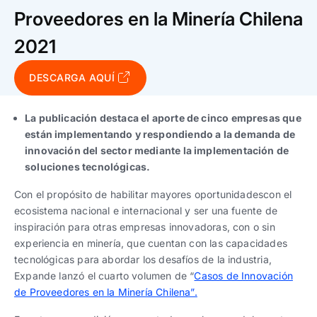
Trabaja con nosotros
Ver todas
Ver todas
Proveedores en la Minería Chilena
progresivos de gestión
2021
Ver todo
Ver todos
Español
Español
English
English
|
|
DESCARGA AQUÍ
Español
Español
English
English
|
|
La publicación destaca el aporte de cinco empresas que
están implementando y respondiendo a la demanda de
innovación del sector mediante la implementación de
Español
Español
English
English
|
|
soluciones tecnológicas.
Con el propósito de habilitar mayores oportunidadescon el
ecosistema nacional e internacional y ser una fuente de
inspiración para otras empresas innovadoras, con o sin
experiencia en minería, que cuentan con las capacidades
tecnológicas para abordar los desafíos de la industria,
Expande lanzó el cuarto volumen de “
Casos de Innovación
de Proveedores en la Minería Chilena”.