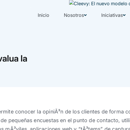
Inicio
Nosotros
Iniciativas
alua la
mite conocer la opiniÃ³n de los clientes de forma co
 de pequeñas encuestas en el punto de contacto, util
s mÃ³viles, aplicaciones web y “tÃ³tems” de captura