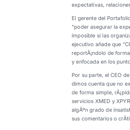
expectativas, relacione
El gerente del Portafol
“poder asegurar la expe
imposible si las organi
ejecutivo añade que “Cl
reportÃ¡ndolo de forma 
y enfocada en los puntos
Por su parte, el CEO de
dimos cuenta que no exi
de forma simple, rÃ¡pi
servicios XMED y XPYRI
algÃºn grado de insatis
sus comentarios o crÃ­ti