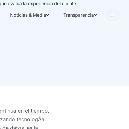
Noticias & Media
Transparencia
ntinua en el tiempo,
izando tecnologÃ­a
 de datos, es la