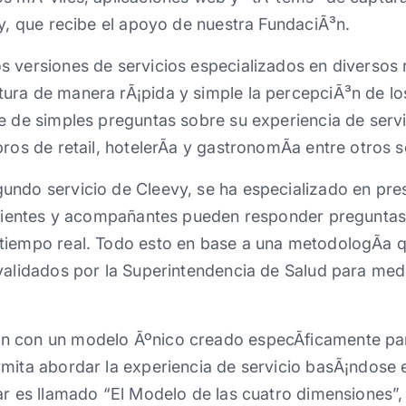
vy, que recibe el apoyo de nuestra FundaciÃ³n.
 versiones de servicios especializados en diversos r
ra de manera rÃ¡pida y simple la percepciÃ³n de los
e de simples preguntas sobre su experiencia de servi
ros de retail, hotelerÃ­a y gastronomÃ­a entre otros s
undo servicio de Cleevy, se ha especializado en pre
pacientes y acompañantes pueden responder preguntas
tiempo real. Todo esto en base a una metodologÃ­a q
validados por la Superintendencia de Salud para medi
 con un modelo Ãºnico creado especÃ­ficamente para
rmita abordar la experiencia de servicio basÃ¡ndose 
dar es llamado “El Modelo de las cuatro dimensiones”