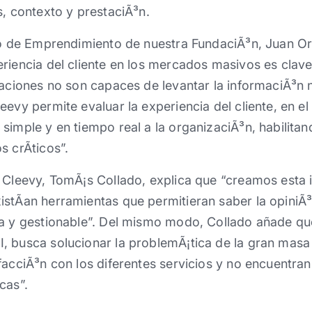
s, contexto y prestaciÃ³n.
io de Emprendimiento de nuestra FundaciÃ³n, Juan Or
riencia del cliente en los mercados masivos es clave
zaciones no son capaces de levantar la informaciÃ³n 
eevy permite evaluar la experiencia del cliente, en e
simple y en tiempo real a la organizaciÃ³n, habilitan
 crÃ­ticos”.
 Cleevy, TomÃ¡s Collado, explica que “creamos esta i
stÃ­an herramientas que permitieran saber la opiniÃ³n
da y gestionable”. Del mismo modo, Collado añade qu
, busca solucionar la problemÃ¡tica de la gran masa
facciÃ³n con los diferentes servicios y no encuentra
cas”.