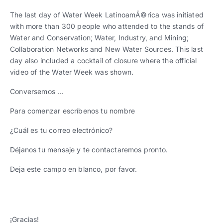
Trabaja con nosotros
Ver todas
Ver todas
progresivos de gestión
The last day of Water Week LatinoamÃ©rica was initiated
with more than 300 people who attended to the stands of
Ver todo
Ver todos
Water and Conservation; Water, Industry, and Mining;
Español
Español
English
English
|
|
Collaboration Networks and New Water Sources. This last
day also included a cocktail of closure where the official
video of the Water Week was shown.
Español
Español
English
English
|
|
Conversemos …
Español
Español
English
English
|
|
Para comenzar escríbenos tu nombre
¿Cuál es tu correo electrónico?
Déjanos tu mensaje y te contactaremos pronto.
Deja este campo en blanco, por favor.
¡Gracias!