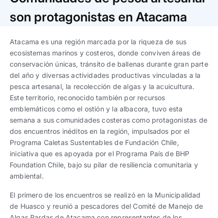
Trabaja con nosotros
Ver todas
Ver todas
progresivos de gestión
son protagonistas en Atacama
Ver todo
Ver todos
Atacama es una región marcada por la riqueza de sus
Español
Español
English
English
|
|
ecosistemas marinos y costeros, donde conviven áreas de
conservación únicas, tránsito de ballenas durante gran parte
Español
Español
English
English
del año y diversas actividades productivas vinculadas a la
|
|
pesca artesanal, la recolección de algas y la acuicultura.
Este territorio, reconocido también por recursos
Español
Español
English
English
|
|
emblemáticos como el ostión y la albacora, tuvo esta
semana a sus comunidades costeras como protagonistas de
dos encuentros inéditos en la región, impulsados por el
Programa Caletas Sustentables de Fundación Chile,
iniciativa que es apoyada por el Programa País de BHP
Foundation Chile, bajo su pilar de resiliencia comunitaria y
ambiental.
El primero de los encuentros se realizó en la Municipalidad
de Huasco y reunió a pescadores del Comité de Manejo de
Algas Pardas de Atacama con representantes de los