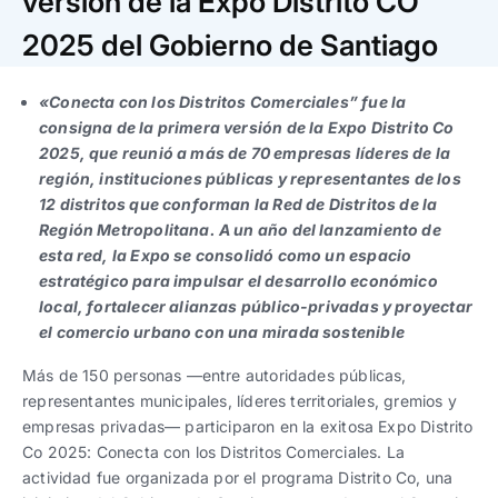
versión de la Expo Distrito CO
Trabaja con nosotros
Ver todas
Ver todas
progresivos de gestión
2025 del Gobierno de Santiago
Ver todo
Ver todos
Español
Español
English
English
«Conecta con los Distritos Comerciales” fue la
|
|
consigna de la primera versión de la Expo Distrito Co
2025, que reunió a más de 70 empresas líderes de la
Español
Español
English
English
|
|
región, instituciones públicas y representantes de los
12 distritos que conforman la Red de Distritos de la
Región Metropolitana. A un año del lanzamiento de
Español
Español
English
English
|
|
esta red, la Expo se consolidó como un espacio
estratégico para impulsar el desarrollo económico
local, fortalecer alianzas público-privadas y proyectar
el comercio urbano con una mirada sostenible
Más de 150 personas —entre autoridades públicas,
representantes municipales, líderes territoriales, gremios y
empresas privadas— participaron en la exitosa Expo Distrito
Co 2025: Conecta con los Distritos Comerciales. La
actividad fue organizada por el programa Distrito Co, una