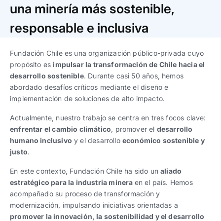
Trabaja con nosotros
Ver todas
Ver todas
una minería más sostenible,
progresivos de gestión
responsable e inclusiva
Ver todo
Ver todos
Español
Español
English
English
|
|
Fundación Chile es una organización público-privada cuyo
propósito es
impulsar la transformación de Chile hacia el
desarrollo sostenible
. Durante casi 50 años, hemos
Español
Español
English
English
|
|
abordado desafíos críticos mediante el diseño e
implementación de soluciones de alto impacto.
Español
Español
English
English
|
|
Actualmente, nuestro trabajo se centra en tres focos clave:
enfrentar el cambio climático
, promover el
desarrollo
humano inclusivo
y el desarrollo
económico sostenible y
justo
.
En este contexto, Fundación Chile ha sido un
aliado
estratégico para la industria minera
en el país. Hemos
acompañado su proceso de transformación y
modernización, impulsando iniciativas orientadas a
promover la innovación, la sostenibilidad y el desarrollo