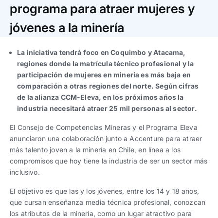
Trabaja con nosotros
Ver todas
Ver todas
programa para atraer mujeres y
progresivos de gestión
jóvenes a la minería
Ver todo
Ver todos
Español
Español
English
English
|
|
La iniciativa tendrá foco en Coquimbo y Atacama,
regiones donde la matrícula técnico profesional y la
participación de mujeres en minería es más baja en
Español
Español
English
English
|
|
comparación a otras regiones del norte. Según cifras
de la alianza CCM-Eleva, en los próximos años la
Español
Español
English
English
|
|
industria necesitará atraer 25 mil personas al sector.
El Consejo de Competencias Mineras y el Programa Eleva
anunciaron una colaboración junto a Accenture para atraer
más talento joven a la minería en Chile, en línea a los
compromisos que hoy tiene la industria de ser un sector más
inclusivo.
El objetivo es que las y los jóvenes, entre los 14 y 18 años,
que cursan enseñanza media técnica profesional, conozcan
los atributos de la minería, como un lugar atractivo para