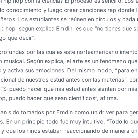
l hip hop con la ciencia? El proceso es sencillo. Los
o conocimiento y luego crear canciones rap donde l
eros. Los estudiantes se reúnen en círculos y cada 
hip hop, según explica Emdin, es que “no tienes que s
go que decir”.
rofundas por las cuales este norteamericano intentó
o musical. Según explica, el arte es un fenómeno que
 y activa sus emociones. Del mismo modo, “para en
cional de nuestros estudiantes con las materias”, c
. “Si puedo hacer que mis estudiantes sientan por mi
op, puedo hacer que sean científicos”, afirma.
ra han sido tomados por Emdin como un driver para ge
s. En un principio todo fue muy intuitivo. “Todo lo q
e y que los niños estaban reaccionando de manera un