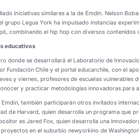
lado iniciativas similares a la de Emdin. Nelson Bobad
l grupo Legua York ha impulsado instancias experim
ó, combinando el hip hop con diversos contenidos d
s educativos
tro donde se desarrollará el Laboratorio de Innovac
r Fundación Chile y el portal educarchile, con el ap
eves y viernes, profesores de escuelas vulnerables de
onocer y practicar metodologías innovadoras para apl
Emdin, también participarán otros invitados interna
ad de Harvard, quien desarrolla un programa que pr
xpositor es Jared Fox, quien desarrolla una innovador
e proyectos en el suburbio newyorkino de Washington