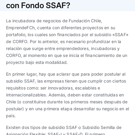
Trabaja con nosotros
Ver todas
Ver todas
con Fondo SSAF?
progresivos de gestión
La incubadora de negocios de Fundación Chile,
Ver todo
Ver todos
Español
Español
English
English
EmprendeFCh, cuenta con diferentes proyectos en su
|
|
portafolio, los cuales son financiados por el subsidio «SSAF»
de CORFO. Por lo anterior, es necesario profundizar en la
Español
Español
English
English
|
|
relación que surge entre emprendedores, incubadoras y
CORFO, al momento en que se inicia el financiamiento de un
proyecto bajo esta modalidad.
Español
Español
English
English
|
|
En primer lugar, hay que aclarar que para poder postular al
subsidio SSAF, las empresas tienen que cumplir con ciertos
requisitos como: ser innovadoras, escalables e
internacionalizables. Además, deben estar constituidas en
Chile (o constituirse durante los primeros meses después de
postular) y en una primera etapa desarrollar su negocio en el
país.
Existen dos tipos de subsidio SSAF o Subsidio Semilla de
Asignación Flexible: SSAF-I y SSAF-D. El primero,