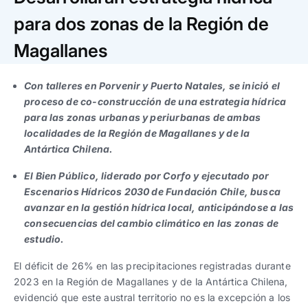
Trabaja con nosotros
Ver todas
Ver todas
progresivos de gestión
para dos zonas de la Región de
Magallanes
Ver todo
Ver todos
Español
Español
English
English
|
|
Con talleres en Porvenir y Puerto Natales, se inició el
proceso de co-construcción de una estrategia hídrica
Español
Español
English
English
|
|
para las zonas urbanas y periurbanas de ambas
localidades de la Región de Magallanes y de la
Antártica Chilena.
Español
Español
English
English
|
|
El Bien Público, liderado por Corfo y ejecutado por
Escenarios Hídricos 2030 de Fundación Chile, busca
avanzar en la gestión hídrica local, anticipándose a las
consecuencias del cambio climático en las zonas de
estudio.
El déficit de 26% en las precipitaciones registradas durante
2023 en la Región de Magallanes y de la Antártica Chilena,
evidenció que este austral territorio no es la excepción a los