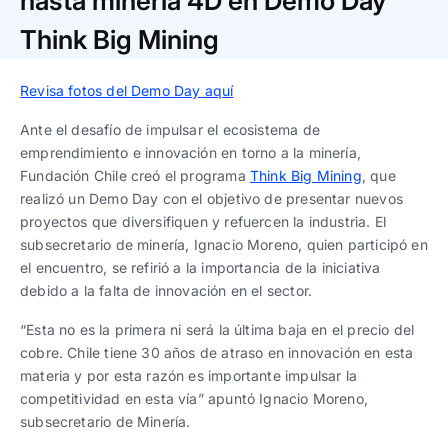
hasta minería 4D en Demo Day
Trabaja con nosotros
Ver todas
Ver todas
progresivos de gestión
Think Big Mining
Ver todo
Ver todos
Español
Español
English
English
Revisa fotos del Demo Day aquí
|
|
Ante el desafío de impulsar el ecosistema de
emprendimiento e innovación en torno a la minería,
Español
Español
English
English
|
|
Fundación Chile creó el programa
Think Big Mining
, que
realizó un Demo Day con el objetivo de presentar nuevos
Español
Español
English
English
|
|
proyectos que diversifiquen y refuercen la industria. El
subsecretario de minería, Ignacio Moreno, quien participó en
el encuentro, se refirió a la importancia de la iniciativa
debido a la falta de innovación en el sector.
“Esta no es la primera ni será la última baja en el precio del
cobre. Chile tiene 30 años de atraso en innovación en esta
materia y por esta razón es importante impulsar la
competitividad en esta vía” apuntó Ignacio Moreno,
subsecretario de Minería.