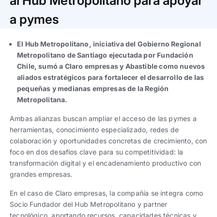
al Hub Metropolitano para apoyar
Trabaja con nosotros
Ver todas
Ver todas
progresivos de gestión
a pymes
Ver todo
Ver todos
Español
Español
English
English
El Hub Metropolitano, iniciativa del Gobierno Regional
|
|
Metropolitano de Santiago ejecutada por Fundación
Chile, sumó a Claro empresas y Abastible como nuevos
Español
Español
English
English
|
|
aliados estratégicos para fortalecer el desarrollo de las
pequeñas y medianas empresas de la Región
Metropolitana.
Español
Español
English
English
|
|
Ambas alianzas buscan ampliar el acceso de las pymes a
herramientas, conocimiento especializado, redes de
colaboración y oportunidades concretas de crecimiento, con
foco en dos desafíos clave para su competitividad: la
transformación digital y el encadenamiento productivo con
grandes empresas.
En el caso de Claro empresas, la compañía se integra como
Socio Fundador del Hub Metropolitano y partner
tecnológico, aportando recursos, capacidades técnicas y