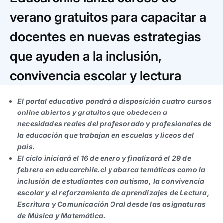
Trabaja con nosotros
Ver todas
Ver todas
progresivos de gestión
verano gratuitos para capacitar a
docentes en nuevas estrategias
Ver todo
Ver todos
Español
Español
English
English
|
|
que ayuden a la inclusión,
convivencia escolar y lectura
Español
Español
English
English
|
|
El portal educativo pondrá a disposición cuatro cursos
Español
Español
English
English
|
|
online abiertos y gratuitos que obedecen a
necesidades reales del profesorado y profesionales de
la educación que trabajan en escuelas y liceos del
país.
El ciclo iniciará el 16 de enero y finalizará el 29 de
febrero en educarchile.cl y abarca temáticas como la
inclusión de estudiantes con autismo, la convivencia
escolar y el reforzamiento de aprendizajes de Lectura,
Escritura y Comunicación Oral desde las asignaturas
de Música y Matemática.