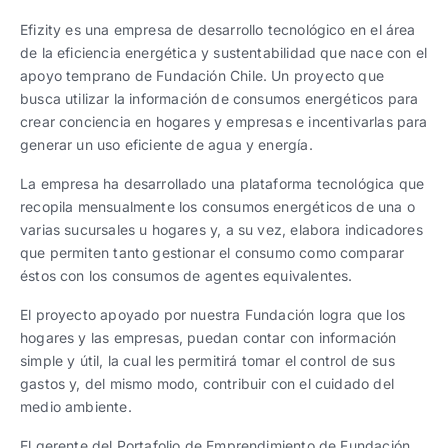
Trabaja con nosotros
Ver todas
Ver todas
progresivos de gestión
Efizity es una empresa de desarrollo tecnológico en el área
de la eficiencia energética y sustentabilidad que nace con el
Ver todo
Ver todos
apoyo temprano de Fundación Chile. Un proyecto que
Español
Español
English
English
|
|
busca utilizar la información de consumos energéticos para
crear conciencia en hogares y empresas e incentivarlas para
generar un uso eficiente de agua y energía.
Español
Español
English
English
|
|
La empresa ha desarrollado una plataforma tecnológica que
recopila mensualmente los consumos energéticos de una o
Español
Español
English
English
|
|
varias sucursales u hogares y, a su vez, elabora indicadores
que permiten tanto gestionar el consumo como comparar
éstos con los consumos de agentes equivalentes.
El proyecto apoyado por nuestra Fundación logra que los
hogares y las empresas, puedan contar con información
simple y útil, la cual les permitirá tomar el control de sus
gastos y, del mismo modo, contribuir con el cuidado del
medio ambiente.
El gerente del Portafolio de Emprendimiento de Fundación