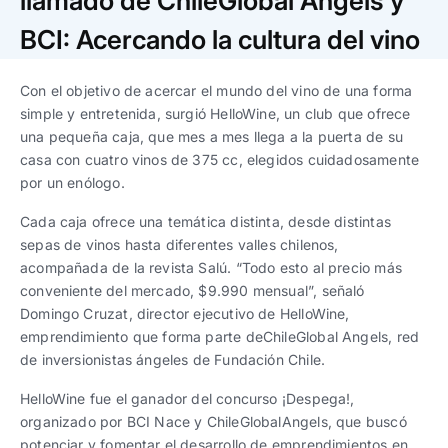
llamado de ChileGlobal Angels y
Trabaja con nosotros
Ver todas
Ver todas
progresivos de gestión
BCI: Acercando la cultura del vino
Ver todo
Ver todos
Español
Español
English
English
Con el objetivo de acercar el mundo del vino de una forma
|
|
simple y entretenida, surgió HelloWine, un club que ofrece
una pequeña caja, que mes a mes llega a la puerta de su
Español
Español
English
English
|
|
casa con cuatro vinos de 375 cc, elegidos cuidadosamente
por un enólogo.
Español
Español
English
English
|
|
Cada caja ofrece una temática distinta, desde distintas
sepas de vinos hasta diferentes valles chilenos,
acompañada de la revista Salú. “Todo esto al precio más
conveniente del mercado, $9.990 mensual”, señaló
Domingo Cruzat, director ejecutivo de HelloWine,
emprendimiento que forma parte deChileGlobal Angels, red
de inversionistas ángeles de Fundación Chile.
HelloWine fue el ganador del concurso ¡Despega!,
organizado por BCI Nace y ChileGlobalAngels, que buscó
potenciar y fomentar el desarrollo de emprendimientos en