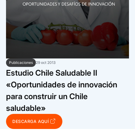
Trabaja con nosotros
Ver todas
Ver todas
progresivos de gestión
Ver todo
Ver todos
Español
Español
English
English
|
|
Español
Español
English
English
|
|
Publicaciones
29 oct 2013
Español
Español
English
English
|
|
Estudio Chile Saludable II
«Oportunidades de innovación
para construir un Chile
saludable»
DESCARGA AQUÍ