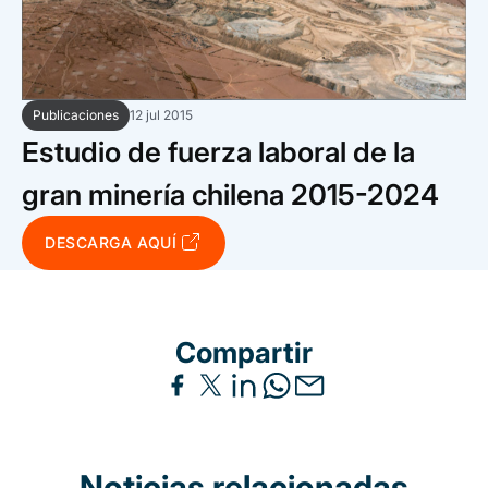
Trabaja con nosotros
Ver todas
Ver todas
progresivos de gestión
Ver todo
Ver todos
Español
Español
English
English
|
|
Publicaciones
12 jul 2015
Estudio de fuerza laboral de la
Español
Español
English
English
|
|
gran minería chilena 2015-2024
Español
Español
English
English
|
|
DESCARGA AQUÍ
Compartir
Noticias relacionadas