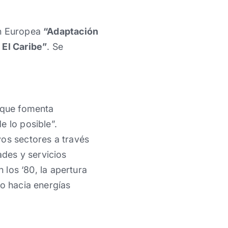
ón Europea
“Adaptación
 El Caribe”
. Se
o que fomenta
e lo posible”.
vos sectores a través
des y servicios
 los ‘80, la apertura
to hacia energías