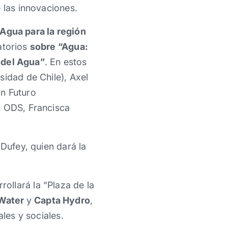
 las innovaciones.
Agua para la región
atorios
sobre “Agua:
 del Agua”
. En estos
sidad de Chile), Axel
ón Futuro
n ODS, Francisca
 Dufey, quien dará la
ollará la “Plaza de la
 Water
y
Capta Hydro
,
les y sociales.