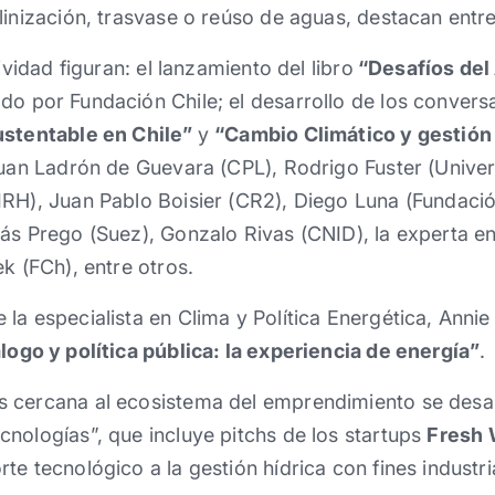
linización, trasvase o reúso de aguas, destacan entre
ividad figuran: el lanzamiento del libro
“Desafíos del 
ado por Fundación Chile; el desarrollo de los convers
ustentable en Chile”
y
“Cambio Climático y gestión
Juan Ladrón de Guevara (CPL), Rodrigo Fuster (Univer
IRH), Juan Pablo Boisier (CR2), Diego Luna (Fundaci
ás Prego (Suez), Gonzalo Rivas (CNID), la experta e
k (FCh), entre otros.
la especialista en Clima y Política Energética, Annie
logo y política pública: la experiencia de energía”
.
 cercana al ecosistema del emprendimiento se desarr
nologías”, que incluye pitchs de los startups
Fresh
e tecnológico a la gestión hídrica con fines industria