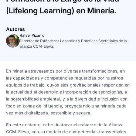
Trabaja con nosotros
Ver todas
Ver todas
progresivos de gestión
(Lifelong Learning) en Minería.
Ver todo
Ver todos
Español
Español
English
English
|
|
Autores
Rafael Pizarro
Director de Estándares Laborales y Prácticas Sectoriales de la
alianza CCM-Eleva.
Español
Español
English
English
|
|
Español
Español
English
English
|
|
En minería atravesamos por diversas transformaciones, en
las capacidades y competencias requeridas por nuestros
equipos de trabajo, cuyos ejes gravitacionales responden en
la actualidad al desarrollo e incorporación de tecnologías, a
la sostenibilidad ambiental, y a la diversidad e inclusión con
foco en zonas de influencia, proyectando una minería cada
vez más digitalizada, sostenible y segura.
En este contexto, cabe destacar el esfuerzo de la Alianza
CCM-Eleva, con su modelo de competencias transversales