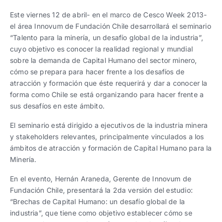
Trabaja con nosotros
Ver todas
Ver todas
progresivos de gestión
Este viernes 12 de abril- en el marco de Cesco Week 2013-
el área Innovum de Fundación Chile desarrollará el seminario
Ver todo
Ver todos
“Talento para la minería, un desafío global de la industria”,
Español
Español
English
English
|
|
cuyo objetivo es conocer la realidad regional y mundial
sobre la demanda de Capital Humano del sector minero,
cómo se prepara para hacer frente a los desafíos de
Español
Español
English
English
|
|
atracción y formación que éste requerirá y dar a conocer la
forma como Chile se está organizando para hacer frente a
sus desafíos en este ámbito.
Español
Español
English
English
|
|
El seminario está dirigido a ejecutivos de la industria minera
y stakeholders relevantes, principalmente vinculados a los
ámbitos de atracción y formación de Capital Humano para la
Minería.
En el evento, Hernán Araneda, Gerente de Innovum de
Fundación Chile, presentará la 2da versión del estudio:
“Brechas de Capital Humano: un desafío global de la
industria”, que tiene como objetivo establecer cómo se