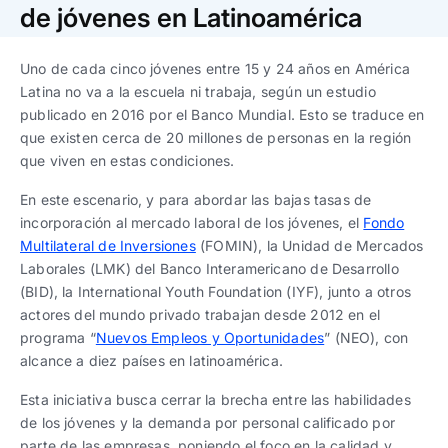
Trabaja con nosotros
Ver todas
Ver todas
de jóvenes en Latinoamérica
progresivos de gestión
Uno de cada cinco jóvenes entre 15 y 24 años en América
Ver todo
Ver todos
Español
Español
English
English
Latina no va a la escuela ni trabaja, según un estudio
|
|
publicado en 2016 por el Banco Mundial. Esto se traduce en
que existen cerca de 20 millones de personas en la región
Español
Español
English
English
|
|
que viven en estas condiciones.
En este escenario, y para abordar las bajas tasas de
Español
Español
English
English
|
|
incorporación al mercado laboral de los jóvenes, el
Fondo
Multilateral de Inversiones
(FOMIN), la Unidad de Mercados
Laborales (LMK) del Banco Interamericano de Desarrollo
(BID), la International Youth Foundation (IYF), junto a otros
actores del mundo privado trabajan desde 2012 en el
programa “
Nuevos Empleos y Oportunidades
” (NEO), con
alcance a diez países en latinoamérica.
Esta iniciativa busca cerrar la brecha entre las habilidades
de los jóvenes y la demanda por personal calificado por
parte de las empresas, poniendo el foco en la calidad y