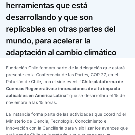
Trabaja con nosotros
Ver todas
Ver todas
herramientas que está
progresivos de gestión
desarrollando y que son
Ver todo
Ver todos
replicables en otras partes del
Español
Español
English
English
|
|
mundo, para acelerar la
Español
Español
English
English
|
|
adaptación al cambio climático
Español
Español
English
English
|
|
Fundación Chile formará parte de la delegación que estará
presente en la Conferencia de las Partes, COP 27, en el
Pabellón de Chile, con el side event
“Chile plataforma de
Cuencas Regenerativas: innovaciones de alto impacto
aplicables en América Latina”
que se desarrollará el 15 de
noviembre a las 15 horas.
La instancia forma parte de las actividades que coordinó el
Ministerio de Ciencia, Tecnología, Conocimiento e
Innovación con la Cancillería para visibilizar los avances que
está dando Chile en la materia y que pueden ser un