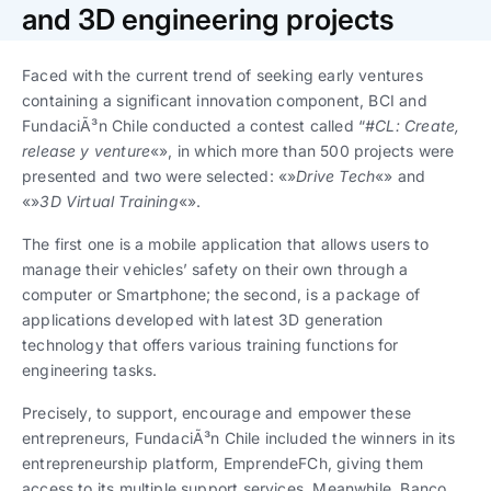
Trabaja con nosotros
Ver todas
Ver todas
and 3D engineering projects
progresivos de gestión
Faced with the current trend of seeking early ventures
Ver todo
Ver todos
Español
Español
English
English
containing a significant innovation component, BCI and
|
|
FundaciÃ³n Chile conducted a contest called “
#CL: Create,
release y venture
«», in which more than 500 projects were
Español
Español
English
English
|
|
presented and two were selected: «»
Drive Tech
«» and
«»
3D Virtual Training
«».
Español
Español
English
English
|
|
The first one is a mobile application that allows users to
manage their vehicles’ safety on their own through a
computer or Smartphone; the second, is a package of
applications developed with latest 3D generation
technology that offers various training functions for
engineering tasks.
Precisely, to support, encourage and empower these
entrepreneurs, FundaciÃ³n Chile included the winners in its
entrepreneurship platform, EmprendeFCh, giving them
access to its multiple support services. Meanwhile, Banco