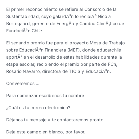
Trabaja con nosotros
Ver todas
Ver todas
progresivos de gestión
El primer reconocimiento se refiere al Consorcio de la
Sustentabilidad, cuyo galardÃ³n lo recibiÃ³ Nicola
Ver todo
Ver todos
Borregaard, gerente de EnergÃ­a y Cambio ClimÃ¡tico de
Español
Español
English
English
|
|
FundaciÃ³n Chile.
El segundo premio fue para el proyecto Mesa de Trabajo
Español
Español
English
English
|
|
sobre EducaciÃ³n Financiera (MEF), donde educarchile
aportÃ³ en el desarrollo de estas habilidades durante la
etapa escolar, recibiendo el premio por parte de FCh,
Español
Español
English
English
|
|
Rosario Navarro, directora de TIC’S y EducaciÃ³n.
Conversemos …
Para comenzar escríbenos tu nombre
¿Cuál es tu correo electrónico?
Déjanos tu mensaje y te contactaremos pronto.
Deja este campo en blanco, por favor.