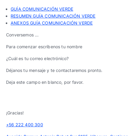
Trabaja con nosotros
Ver todas
Ver todas
progresivos de gestión
GUÍA COMUNICACIÓN VERDE
RESUMEN GUÍA COMUNICACIÓN VERDE
Ver todo
Ver todos
ANEXOS GUÍA COMUNICACIÓN VERDE
Español
Español
English
English
|
|
Conversemos …
Para comenzar escríbenos tu nombre
Español
Español
English
English
|
|
¿Cuál es tu correo electrónico?
Español
Español
English
English
|
|
Déjanos tu mensaje y te contactaremos pronto.
Deja este campo en blanco, por favor.
¡Gracias!
+56 222 400 300