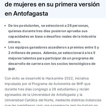
Trabaja con nosotros
Ver todas
Ver todas
de mujeres en su primera versión
progresivos de gestión
en Antofagasta
Ver todo
Ver todos
Español
Español
English
English
|
|
De los postulantes, se seleccionó a 28 personas,
quienes durante tres días pusieron aprueba sus
capacidades en base a desafíos reales de la industria
Español
Español
English
English
|
|
minera.
Los equipos ganadores accedieron a premios entre 5 y
Español
Español
English
English
|
|
2 millones de pesos. Además,se seleccionará a los 5
mejores talentos para participar de un programa de
desarrollo de carrera con los socios tecnológicos de
BHP.
Con éxito se desarrolló la Hackamine 2022, iniciativa
impulsada por el Programa de Autonomía de BHP que
durante tres días congregó a 28 estudiantes y recién
egresados de la Universidad de Antofagasta y la
Universidad Católica del Norte, mediante distintas instancias
que les permitieron vivir una experiencia real de trabajo en