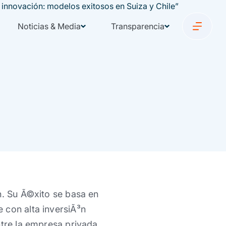
Noticias & Media
Transparencia
n. Su Ã©xito se basa en
 con alta inversiÃ³n
ntre la empresa privada