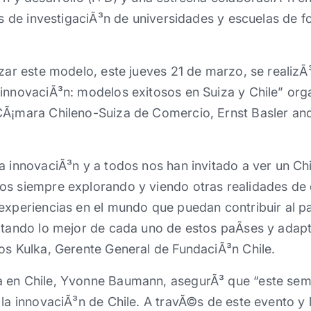
cos de investigaciÃ³n de universidades y escuelas de
izar este modelo, este jueves 21 de marzo, se realizÃ
innovaciÃ³n: modelos exitosos en Suiza y Chile” org
CÃ¡mara Chileno-Suiza de Comercio, Ernst Basler an
a innovaciÃ³n y a todos nos han invitado a ver un Chi
os siempre explorando y viendo otras realidades de
experiencias en el mundo que puedan contribuir al p
atando lo mejor de cada uno de estos paÃ­ses y adap
os Kulka, Gerente General de FundaciÃ³n Chile.
 en Chile, Yvonne Baumann, asegurÃ³ que “este semi
 la innovaciÃ³n de Chile. A travÃ©s de este evento y 