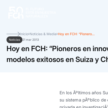
Inicio
Noticias & Media
Hoy en FCH: “Pionero...
Noticias
21 mar 2013
Hoy en FCH: “Pioneros en inno
modelos exitosos en Suiza y Ch
En los Ãºltimos años Su
su sistema pÃºblico de 
privada en investigaciÃ