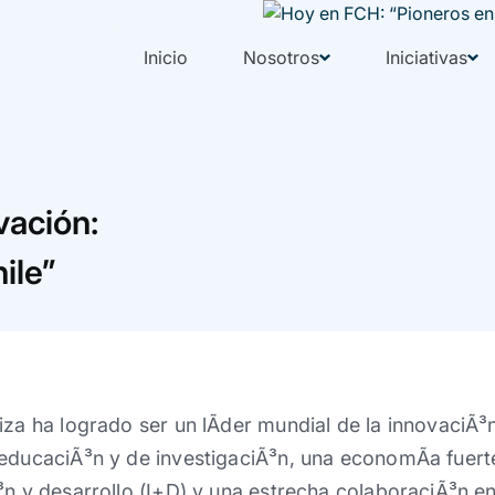
Inicio
Nosotros
Iniciativas
vación:
ile”
iza ha logrado ser un lÃ­der mundial de la innovaciÃ³
educaciÃ³n y de investigaciÃ³n, una economÃ­a fuerte
³n y desarrollo (I+D) y una estrecha colaboraciÃ³n e