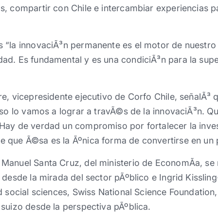
, compartir con Chile e intercambiar experiencias p
s “la innovaciÃ³n permanente es el motor de nuestro
ad. Es fundamental y es una condiciÃ³n para la supe
e, vicepresidente ejecutivo de Corfo Chile, señalÃ³
 eso lo vamos a lograr a travÃ©s de la innovaciÃ³n. 
Hay de verdad un compromiso por fortalecer la inve
 que Ã©sa es la Ãºnica forma de convertirse en un p
anuel Santa Cruz, del ministerio de EconomÃ­a, se re
 desde la mirada del sector pÃºblico e Ingrid Kisslin
d social sciences, Swiss National Science Foundation
suizo desde la perspectiva pÃºblica.