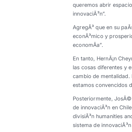
queremos abrir espacios
innovaciÃ³n”.
AgregÃ³ que en su paÃ­
econÃ³mico y prosperid
economÃ­a”.
En tanto, HernÃ¡n Cheyr
las cosas diferentes y
cambio de mentalidad. 
estamos convencidos de
Posteriormente, JosÃ© M
de innovaciÃ³n en Chile
divisiÃ³n humanities an
sistema de innovaciÃ³n 