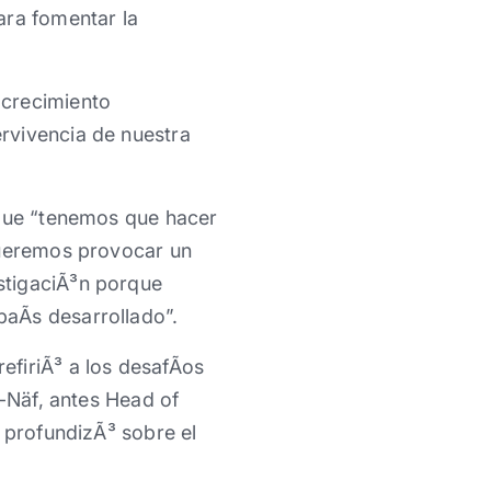
ara fomentar la
 crecimiento
rvivencia de nuestra
 que “tenemos que hacer
Queremos provocar un
stigaciÃ³n porque
aÃ­s desarrollado”.
firiÃ³ a los desafÃ­os
g-Näf, antes Head of
, profundizÃ³ sobre el