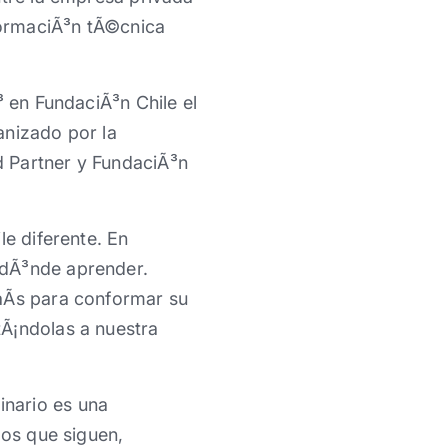
 formaciÃ³n tÃ©cnica
³ en FundaciÃ³n Chile el
anizado por la
d Partner y FundaciÃ³n
le diferente. En
 dÃ³nde aprender.
aÃ­s para conformar su
tÃ¡ndolas a nuestra
nario es una
los que siguen,