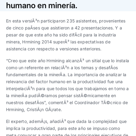
Trabaja con nosotros
Ver todas
Ver todas
humano en minería.
progresivos de gestión
En esta versiÃ³n participaron 235 asistentes, provenientes
Ver todo
Ver todos
Español
Español
English
English
de cinco paÃ­ses que asistieron a 42 presentaciones. Y a
|
|
pesar de que este año ha sido difÃ­cil para la industria
minera, Hrmining 2014 superÃ³ las expectativas de
Español
Español
English
English
|
|
asistencia con respecto a versiones anteriores.
“Creo que este año Hrmining alcanzÃ³ un sitial que lo instala
Español
Español
English
English
|
|
como un referente en relaciÃ³n a los temas y desafÃ­os
fundamentales de la minerÃ­a. La importancia de analizar la
relevancia del factor humano en la productividad fue una
interpelaciÃ³n para que todos los que trabajamos en torno a
la minerÃ­a pudiÃ©ramos pensar sistÃ©micamente en
nuestros desafÃ­os”, comentÃ³ el Coordinador TÃ©cnico de
Hrmining, CristiÃ¡n GÃ¡rate.
El experto, ademÃ¡s, añadiÃ³ que dada la complejidad que
implica la productividad, para este año se impuso como
meta convocar a gran parte de los principales ejecutivos de