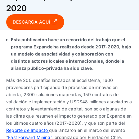
Trabaja con nosotros
Ver todas
Ver todas
2020
progresivos de gestión
DESCARGA AQUÍ
Ver todo
Ver todos
Español
Español
English
English
|
|
Esta publicación hace un recorrido del trabajo que el
programa Expande ha realizado desde 2017-2020, bajo
Español
Español
English
English
|
|
un modelo de asociatividad y colaboración con
distintos actores locales e internacionales, donde la
Español
Español
English
English
alianza público-privada ha sido clave.
|
|
Más de 200 desafíos lanzados al ecosistema, 1600
proveedores participando de procesos de innovación
abierta, 2300 soluciones mapeadas, 159 contratos de
validación e implementación y USD$48 millones asociados a
contratos y levantamiento de capital, son solo algunas de
las cifras que resumen el impacto generado por Expande en
los últimos cuatro años (2017-2020), y que son parte del
Reporte de Impacto
que lanzaron en el marco del evento
“
Fast Forward Mining”
, organizado por Fundación Chile.