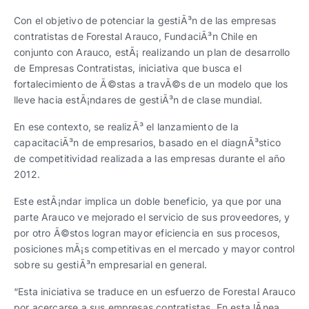
Trabaja con nosotros
Ver todas
Ver todas
progresivos de gestión
Con el objetivo de potenciar la gestiÃ³n de las empresas
contratistas de Forestal Arauco, FundaciÃ³n Chile en
Ver todo
Ver todos
conjunto con Arauco, estÃ¡ realizando un plan de desarrollo
Español
Español
English
English
|
|
de Empresas Contratistas, iniciativa que busca el
fortalecimiento de Ã©stas a travÃ©s de un modelo que los
lleve hacia estÃ¡ndares de gestiÃ³n de clase mundial.
Español
Español
English
English
|
|
En ese contexto, se realizÃ³ el lanzamiento de la
capacitaciÃ³n de empresarios, basado en el diagnÃ³stico
Español
Español
English
English
|
|
de competitividad realizada a las empresas durante el año
2012.
Este estÃ¡ndar implica un doble beneficio, ya que por una
parte Arauco ve mejorado el servicio de sus proveedores, y
por otro Ã©stos logran mayor eficiencia en sus procesos,
posiciones mÃ¡s competitivas en el mercado y mayor control
sobre su gestiÃ³n empresarial en general.
“Esta iniciativa se traduce en un esfuerzo de Forestal Arauco
por acercarse a sus empresas contratistas. En esta lÃ­nea,