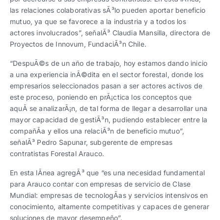
las relaciones colaborativas sÃ³lo pueden aportar beneficio
mutuo, ya que se favorece a la industria y a todos los
actores involucrados”, señalÃ³ Claudia Mansilla, directora de
Proyectos de Innovum, FundaciÃ³n Chile.
“DespuÃ©s de un año de trabajo, hoy estamos dando inicio
a una experiencia inÃ©dita en el sector forestal, donde los
empresarios seleccionados pasan a ser actores activos de
este proceso, poniendo en prÃ¡ctica los conceptos que
aquÃ­ se analizarÃ¡n, de tal forma de llegar a desarrollar una
mayor capacidad de gestiÃ³n, pudiendo establecer entre la
compañÃ­a y ellos una relaciÃ³n de beneficio mutuo”,
señalÃ³ Pedro Sapunar, subgerente de empresas
contratistas Forestal Arauco.
En esta lÃ­nea agregÃ³ que “es una necesidad fundamental
para Arauco contar con empresas de servicio de Clase
Mundial: empresas de tecnologÃ­as y servicios intensivos en
conocimiento, altamente competitivas y capaces de generar
soluciones de mayor desempeño”.