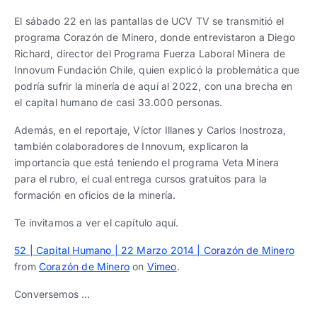
Trabaja con nosotros
Ver todas
Ver todas
progresivos de gestión
El sábado 22 en las pantallas de UCV TV se transmitió el
programa Corazón de Minero, donde entrevistaron a Diego
Ver todo
Ver todos
Richard, director del Programa Fuerza Laboral Minera de
Español
Español
English
English
|
|
Innovum Fundación Chile, quien explicó la problemática que
podría sufrir la minería de aquí al 2022, con una brecha en
el capital humano de casi 33.000 personas.
Español
Español
English
English
|
|
Además, en el reportaje, Víctor Illanes y Carlos Inostroza,
también colaboradores de Innovum, explicaron la
Español
Español
English
English
|
|
importancia que está teniendo el programa Veta Minera
para el rubro, el cual entrega cursos gratuitos para la
formación en oficios de la minería.
Te invitamos a ver el capítulo aquí.
52 | Capital Humano | 22 Marzo 2014 | Corazón de Minero
from
Corazón de Minero
on
Vimeo
.
Conversemos …