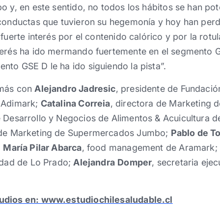
o y, en este sentido, no todos los hábitos se han po
 conductas que tuvieron su hegemonía y hoy han perd
fuerte interés por el contenido calórico y por la rotu
terés ha ido mermando fuertemente en el segmento G
to GSE D le ha ido siguiendo la pista”.
emás con
Alejandro Jadresic
, presidente de Fundació
K Adimark;
Catalina Correia
, directora de Marketing 
e Desarrollo y Negocios de Alimentos & Acuicultura d
 de Marketing de Supermercados Jumbo;
Pablo de T
;
María Pilar Abarca
, food management de Aramark;
lidad de Lo Prado;
Alejandra
Domper
, secretaria ejec
udios en: www.estudiochilesaludable.cl