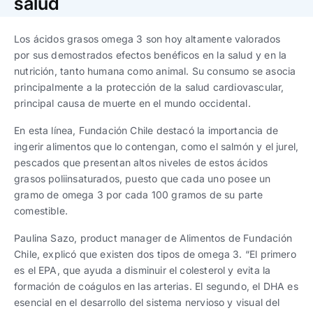
salud
Trabaja con nosotros
Ver todas
Ver todas
progresivos de gestión
Los ácidos grasos omega 3 son hoy altamente valorados
Ver todo
Ver todos
por sus demostrados efectos benéficos en la salud y en la
Español
Español
English
English
|
|
nutrición, tanto humana como animal. Su consumo se asocia
principalmente a la protección de la salud cardiovascular,
principal causa de muerte en el mundo occidental.
Español
Español
English
English
|
|
En esta línea, Fundación Chile destacó la importancia de
ingerir alimentos que lo contengan, como el salmón y el jurel,
Español
Español
English
English
|
|
pescados que presentan altos niveles de estos ácidos
grasos poliinsaturados, puesto que cada uno posee un
gramo de omega 3 por cada 100 gramos de su parte
comestible.
Paulina Sazo, product manager de Alimentos de Fundación
Chile, explicó que existen dos tipos de omega 3. “El primero
es el EPA, que ayuda a disminuir el colesterol y evita la
formación de coágulos en las arterias. El segundo, el DHA es
esencial en el desarrollo del sistema nervioso y visual del